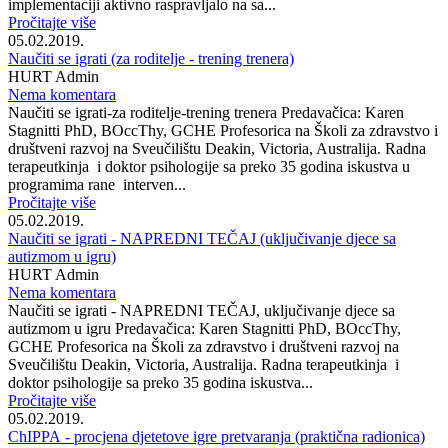
implementaciji aktivno raspravljalo na sa...
Pročitajte više
05.02.2019.
Naučiti se igrati (za roditelje - trening trenera)
HURT Admin
Nema komentara
Naučiti se igrati-za roditelje-trening trenera Predavačica: Karen
Stagnitti PhD, BOccThy, GCHE Profesorica na Školi za zdravstvo i
društveni razvoj na Sveučilištu Deakin, Victoria, Australija. Radna
terapeutkinja i doktor psihologije sa preko 35 godina iskustva u
programima rane interven...
Pročitajte više
05.02.2019.
Naučiti se igrati - NAPREDNI TEČAJ (uključivanje djece sa
autizmom u igru)
HURT Admin
Nema komentara
Naučiti se igrati - NAPREDNI TEČAJ, uključivanje djece sa
autizmom u igru Predavačica: Karen Stagnitti PhD, BOccThy,
GCHE Profesorica na Školi za zdravstvo i društveni razvoj na
Sveučilištu Deakin, Victoria, Australija. Radna terapeutkinja i
doktor psihologije sa preko 35 godina iskustva...
Pročitajte više
05.02.2019.
ChIPPA - procjena djetetove igre pretvaranja (praktična radionica)