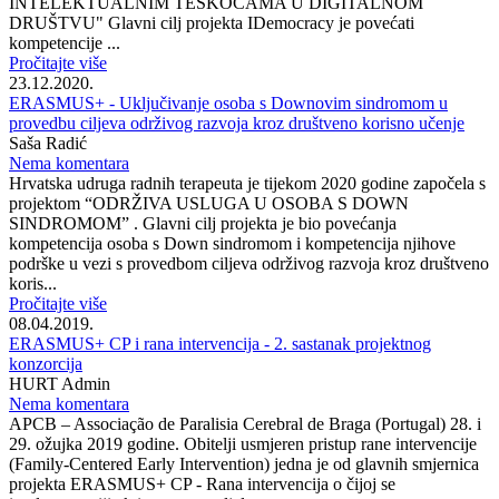
INTELEKTUALNIM TEŠKOĆAMA U DIGITALNOM
DRUŠTVU" Glavni cilj projekta IDemocracy je povećati
kompetencije ...
Pročitajte više
23.12.2020.
ERASMUS+ - Uključivanje osoba s Downovim sindromom u
provedbu ciljeva održivog razvoja kroz društveno korisno učenje
Saša Radić
Nema komentara
Hrvatska udruga radnih terapeuta je tijekom 2020 godine započela s
projektom “ODRŽIVA USLUGA U OSOBA S DOWN
SINDROMOM” . Glavni cilj projekta je bio povećanja
kompetencija osoba s Down sindromom i kompetencija njihove
podrške u vezi s provedbom ciljeva održivog razvoja kroz društveno
koris...
Pročitajte više
08.04.2019.
ERASMUS+ CP i rana intervencija - 2. sastanak projektnog
konzorcija
HURT Admin
Nema komentara
APCB – Associação de Paralisia Cerebral de Braga (Portugal) 28. i
29. ožujka 2019 godine. Obitelji usmjeren pristup rane intervencije
(Family-Centered Early Intervention) jedna je od glavnih smjernica
projekta ERASMUS+ CP - Rana intervencija o čijoj se