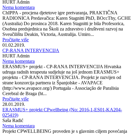
HURT Admin
Nema komentara
ChIPPA - procjena djetetove igre pretvaranja, PRAKTIČNA
RADIONICA Predavačica: Karen Stagnitti PhD, BOccThy, GCHE
(Australia) Do prosinca 2018. Karen Stagnitti je bila Profesorica,
Osobna predsjednica na Školi za zdravstvo i društveni razvoj na
Sveučilištu Deakin, Victoria, Australija. Umiro...
Pročitajte više
01.02.2019.
CP-RANA INTERVENCIJA
HURT Admin
Nema komentara
ERASMUS+ projekt - CP-RANA INTERVENCIJA Hrvatska
udruga radnih terapeuta sudjeluje na još jednom ERASMUS+
projektu - CP-RANA INTERVENCIJA. Projekt je razvijen od
strane konzorcija partnera iz Španjolske - AVAPACE
(http://www.avapace.org/) Portugala - Associação de Paralisia
Cerebral de Braga (ht...
Pročitajte više
28.01.2019.
ERASMUS+ projekt CPwellbeing (No: 2016-1-ES01-KA204-
025419)
Saša Radić
Nema komentara
Projekt CPWELLBEING proveden je s glavnim ciljem povećanja