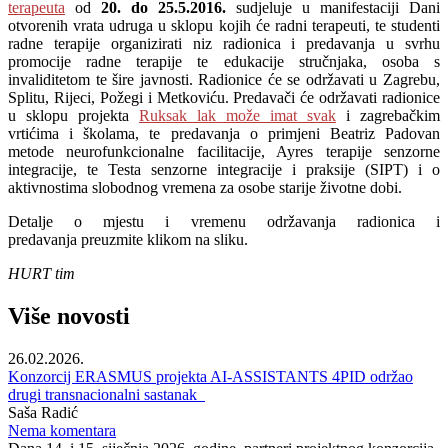
terapeuta
od
20. do 25.5.2016.
sudjeluje u manifestaciji Dani
otvorenih vrata udruga u sklopu kojih će radni terapeuti, te studenti
radne terapije organizirati niz radionica i predavanja u svrhu
promocije radne terapije te edukacije stručnjaka, osoba s
invaliditetom te šire javnosti. Radionice će se održavati u Zagrebu,
Splitu, Rijeci, Požegi i Metkoviću. Predavači će održavati radionice
u sklopu projekta
Ruksak lak može imat svak
i zagrebačkim
vrtićima i školama, te predavanja o primjeni Beatriz Padovan
metode neurofunkcionalne facilitacije, Ayres terapije senzorne
integracije, te Testa senzorne integracije i praksije (SIPT) i o
aktivnostima slobodnog vremena za osobe starije životne dobi.
Detalje o mjestu i vremenu održavanja radionica i
predavanja preuzmite klikom na sliku.
HURT tim
Više novosti
26.02.2026.
Konzorcij ERASMUS projekta AI-ASSISTANTS 4PID održao
drugi transnacionalni sastanak
Saša Radić
Nema komentara