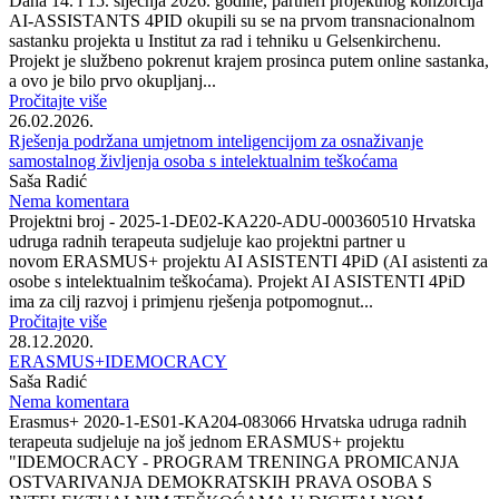
Dana 14. i 15. siječnja 2026. godine, partneri projektnog konzorcija
AI-ASSISTANTS 4PID okupili su se na prvom transnacionalnom
sastanku projekta u Institut za rad i tehniku u Gelsenkirchenu.
Projekt je službeno pokrenut krajem prosinca putem online sastanka,
a ovo je bilo prvo okupljanj...
Pročitajte više
26.02.2026.
Rješenja podržana umjetnom inteligencijom za osnaživanje
samostalnog življenja osoba s intelektualnim teškoćama
Saša Radić
Nema komentara
Projektni broj - 2025-1-DE02-KA220-ADU-000360510 Hrvatska
udruga radnih terapeuta sudjeluje kao projektni partner u
novom ERASMUS+ projektu AI ASISTENTI 4PiD (AI asistenti za
osobe s intelektualnim teškoćama). Projekt AI ASISTENTI 4PiD
ima za cilj razvoj i primjenu rješenja potpomognut...
Pročitajte više
28.12.2020.
ERASMUS+IDEMOCRACY
Saša Radić
Nema komentara
Erasmus+ 2020-1-ES01-KA204-083066 Hrvatska udruga radnih
terapeuta sudjeluje na još jednom ERASMUS+ projektu
"IDEMOCRACY - PROGRAM TRENINGA PROMICANJA
OSTVARIVANJA DEMOKRATSKIH PRAVA OSOBA S