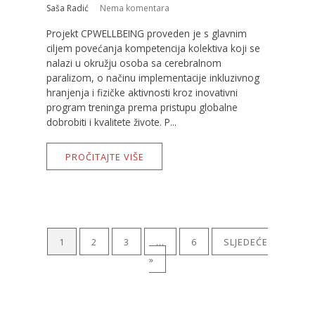
Saša Radić
Nema komentara
Projekt CPWELLBEING proveden je s glavnim
ciljem povećanja kompetencija kolektiva koji se
nalazi u okružju osoba sa cerebralnom
paralizom, o načinu implementacije inkluzivnog
hranjenja i fizičke aktivnosti kroz inovativni
program treninga prema pristupu globalne
dobrobiti i kvalitete živote. P...
PROČITAJTE VIŠE
1
2
3
…
6
SLJEDEĆE
»