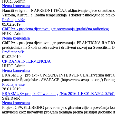
HURT Admin
Nema komentara
Naučiti se igrati - NAPREDNI TEČAJ, uključivanje djece sa autizmom
Victoria, Australija. Radna terapeutkinja i doktor psihologije sa preko
Pročitajte više
05.02.2019.
ChIPPA - procjena djetetove igre pretvaranja (praktična radionica)
HURT Admin
Nema komentara
ChIPPA - procjena djetetove igre pretvaranja, PRAKTIČNA RADIONIC
predsjednica na Školi za zdravstvo i društveni razvoj na Sveučilištu De
Pročitajte više
01.02.2019.
CP-RANA INTERVENCIJA
HURT Admin
Nema komentara
ERASMUS+ projekt - CP-RANA INTERVENCIJA Hrvatska udruga radn
partnera iz Španjolske - AVAPACE (http://www.avapace.org/) Portugala
Pročitajte više
28.01.2019.
ERASMUS+ projekt CPwellbeing (No: 2016-1-ES01-KA204-02541
Saša Radić
Nema komentara
Projekt CPWELLBEING proveden je s glavnim ciljem povećanja kompete
aktivnosti kroz inovativni program treninga prema pristupu globalne dobr