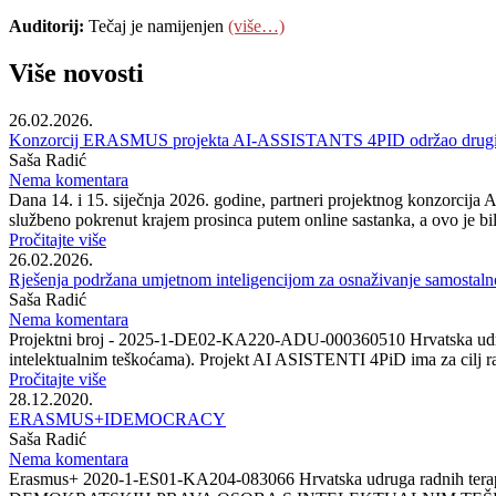
Auditorij:
Tečaj je namijenjen
(više…)
Više novosti
26.02.2026.
Konzorcij ERASMUS projekta AI-ASSISTANTS 4PID održao drugi t
Saša Radić
Nema komentara
Dana 14. i 15. siječnja 2026. godine, partneri projektnog konzorcija
službeno pokrenut krajem prosinca putem online sastanka, a ovo je bil
Pročitajte više
26.02.2026.
Rješenja podržana umjetnom inteligencijom za osnaživanje samostalno
Saša Radić
Nema komentara
Projektni broj - 2025-1-DE02-KA220-ADU-000360510 Hrvatska udrug
intelektualnim teškoćama). Projekt AI ASISTENTI 4PiD ima za cilj ra
Pročitajte više
28.12.2020.
ERASMUS+IDEMOCRACY
Saša Radić
Nema komentara
Erasmus+ 2020-1-ES01-KA204-083066 Hrvatska udruga radni