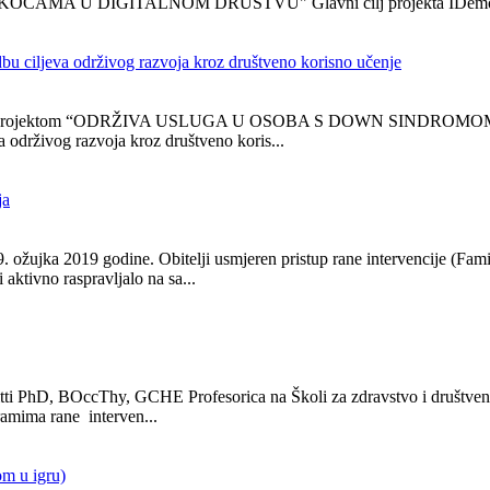
 DIGITALNOM DRUŠTVU" Glavni cilj projekta IDemocracy j
iljeva održivog razvoja kroz društveno korisno učenje
ela s projektom “ODRŽIVA USLUGA U OSOBA S DOWN SINDROMOM” . Gl
 održivog razvoja kroz društveno koris...
ja
 ožujka 2019 godine. Obitelji usmjeren pristup rane intervencije (Fami
ktivno raspravljalo na sa...
gnitti PhD, BOccThy, GCHE Profesorica na Školi za zdravstvo i društveni
ramima rane interven...
m u igru)