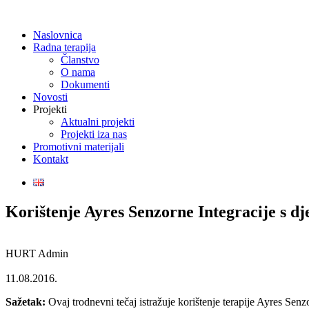
Naslovnica
Radna terapija
Članstvo
O nama
Dokumenti
Novosti
Projekti
Aktualni projekti
Projekti iza nas
Promotivni materijali
Kontakt
Korištenje Ayres Senzorne Integracije s d
HURT Admin
11.08.2016.
Sažetak:
Ovaj trodnevni tečaj istražuje korištenje terapije Ayres Senz