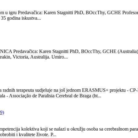
 u igru Predavačica: Karen Stagnitti PhD, BOccThy, GCHE Profesorica
 35 godina iskustva...
A Predavačica: Karen Stagnitti PhD, BOccThy, GCHE (Australia) Do 
akin, Victoria, Australija. Umiro...
ih terapeuta sudjeluje na još jednom ERASMUS+ projektu - CP-R
 - Associação de Paralisia Cerebral de Braga (ht...
9)
ncija kolektiva koji se nalazi u okružju osoba sa cerebralnom parali
obiti i kvalitete živote. P...