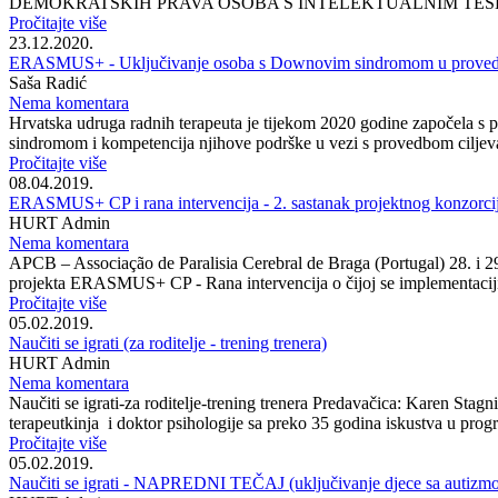
DEMOKRATSKIH PRAVA OSOBA S INTELEKTUALNIM TEŠKOĆAMA U
Pročitajte više
23.12.2020.
ERASMUS+ - Uključivanje osoba s Downovim sindromom u provedbu c
Saša Radić
Nema komentara
Hrvatska udruga radnih terapeuta je tijekom 2020 godine započ
sindromom i kompetencija njihove podrške u vezi s provedbom ciljeva
Pročitajte više
08.04.2019.
ERASMUS+ CP i rana intervencija - 2. sastanak projektnog konzorci
HURT Admin
Nema komentara
APCB – Associação de Paralisia Cerebral de Braga (Portugal) 28. i 29.
projekta ERASMUS+ CP - Rana intervencija o čijoj se implementaciji a
Pročitajte više
05.02.2019.
Naučiti se igrati (za roditelje - trening trenera)
HURT Admin
Nema komentara
Naučiti se igrati-za roditelje-trening trenera Predavačica: Karen Sta
terapeutkinja i doktor psihologije sa preko 35 godina iskustva u prog
Pročitajte više
05.02.2019.
Naučiti se igrati - NAPREDNI TEČAJ (uključivanje djece sa autizmo