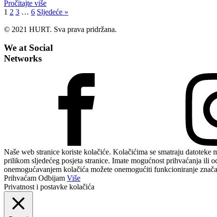
Pročitajte više
1
2
3
…
6
Sljedeće »
© 2021 HURT. Sva prava pridržana.
We at Social
Networks
Naše web stranice koriste kolačiće. Kolačićima se smatraju datoteke
prilikom sljedećeg posjeta stranice. Imate mogućnost prihvaćanja ili o
onemogućavanjem kolačića možete onemogućiti funkcioniranje značajki 
Prihvaćam
Odbijam
Više
Privatnost i postavke kolačića