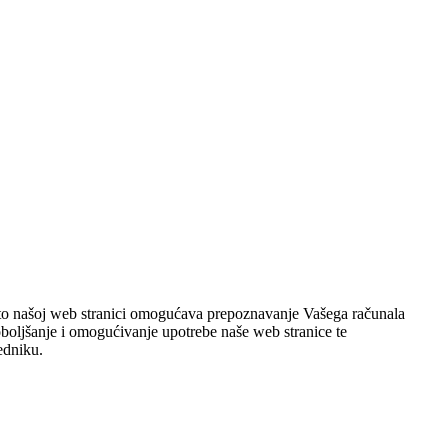
 što našoj web stranici omogućava prepoznavanje Vašega računala
poboljšanje i omogućivanje upotrebe naše web stranice te
edniku.