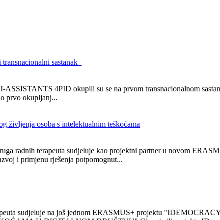
ransnacionalni sastanak
 AI-ASSISTANTS 4PID okupili su se na prvom transnacionalnom sastanku 
o prvo okupljanj...
g življenja osoba s intelektualnim teškoćama
a radnih terapeuta sudjeluje kao projektni partner u novom ERASM
zvoj i primjenu rješenja potpomognut...
h terapeuta sudjeluje na još jednom ERASMUS+ projektu "I