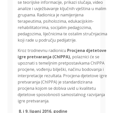
se teorijske informacije, prikazi slučaja, video
analize i uvježbavanje ključnih vještina u malim
grupama. Radionica je namijenjena
terapeutima, psiholozima, edukacijskim-
rehabilitatorima, socijalim pedagozima,
pedagozima, liječnicima te ostalim stručnjacima
koji rade u području pedijatrije.
Kroz trodnevnu radionicu
Procjena djetetove
igre pretvaranja (ChIPPA),
polaznici će se
upoznati s temeljnim pretpostavkama ChIPPA
procjene, vođenju bilješki, načinu bodovanja i
interpretacije rezultata. Procjena djetetove igre
pretvaranja (ChIPPA) je standardizirana
procjena kojom se dobiva uvid u kvalitetu
djetetove sposobnosti samostalnog razvijanja
igre pretvaranja.
8.
i 9. lipanj 2016. godine