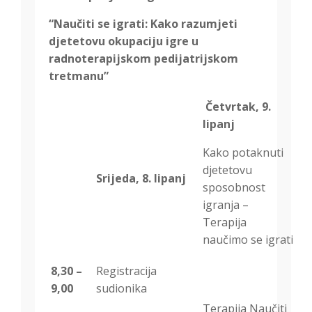
“Naučiti se igrati: Kako razumjeti
djetetovu okupaciju igre u
radnoterapijskom pedijatrijskom
tretmanu”
Četvrtak, 9.
lipanj
Kako potaknuti
djetetovu
Srijeda, 8. lipanj
sposobnost
igranja –
Terapija
naučimo se igrati
8,30 –
Registracija
9,00
sudionika
Terapija Naučiti