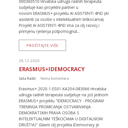
000360510 Hrvatska udruga radnih terapeuta
sudjeluje kao projektni partner u
novom ERASMUS+ projektu AI ASISTENTI 4PiD (AI
asistenti za osobe s intelektualnim teškoćama).
Projekt AI ASISTENTI 4PiD ima za cilj razvoj i
primjenu rješenja potpomognut...
PROČITAJTE VIŠE
28.12.2020.
ERASMUS+IDEMOCRACY
Saša Radić
Nema komentara
Erasmus+ 2020-1-ES01-KA204-083066 Hrvatska
udruga radnih terapeuta sudjeluje na još jednom
ERASMUS+ projektu "IDEMOCRACY - PROGRAM
TRENINGA PROMICANJA OSTVARIVANJA
DEMOKRATSKIH PRAVA OSOBA S
INTELEKTUALNIM TEŠKOĆAMA U DIGITALNOM
DRUŠTVU" Glavni cilj projekta IDemocracy je