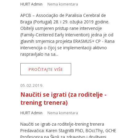
HURT Admin
Nema komentara
APCB – Associação de Paralisia Cerebral de
Braga (Portugal) 28. i 29. ožujka 2019 godine.
Obitelji usmjeren pristup rane intervencije
(Family-Centered Early Intervention) jedna je od
glavnih smjernica projekta ERASMUS+ CP - Rana
intervencija o čijoj se implementaciji aktivno
raspravljalo na sa...
PROČITAJTE VIŠE
05.02.2019.
Naučiti se igrati (za roditelje -
trening trenera)
HURT Admin
Nema komentara
Naučiti se igrati-za roditelje-trening trenera
Predavačica: Karen Stagnitti PhD, BOccThy, GCHE
Profesorica na Školi za zdravstvo i društveni