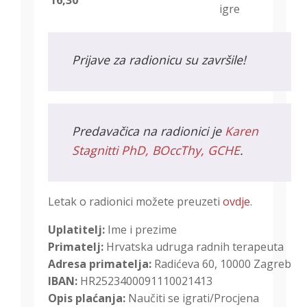
16,30
igre
Prijave za radionicu su završile!
Predavačica na radionici je
Karen
Stagnitti PhD, BOccThy, GCHE
.
Letak o radionici možete preuzeti
ovdje
.
Uplatitelj:
Ime i prezime
Primatelj:
Hrvatska udruga radnih terapeuta
Adresa primatelja:
Radićeva 60, 10000 Zagreb
IBAN:
HR2523400091110021413
Opis plaćanja:
Naučiti se igrati/Procjena