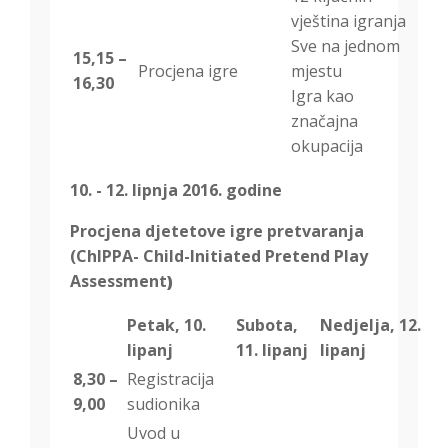
vještina igranja
Sve na jednom
15,15 –
Procjena igre
mjestu
16,30
Igra kao
značajna
okupacija
10. - 12. lipnja 2016. godine
Procjena djetetove igre pretvaranja
(ChIPPA-
Child-Initiated Pretend Play
Assessment
)
Petak, 10.
Subota,
Nedjelja, 12.
lipanj
11. lipanj
lipanj
8,30 –
Registracija
9,00
sudionika
Uvod u