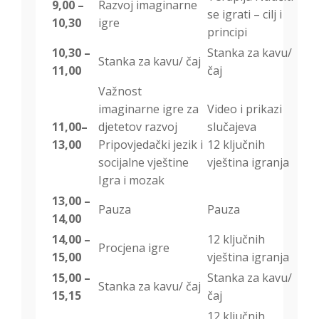
9,00 –
Razvoj imaginarne
se igrati – cilj i
10,30
igre
principi
10,30 –
Stanka za kavu/
Stanka za kavu/ čaj
11,00
čaj
Važnost
imaginarne igre za
Video i prikazi
11,00–
djetetov razvoj
slučajeva
13,00
Pripovjedački jezik i
12 ključnih
socijalne vještine
vještina igranja
Igra i mozak
13,00 –
Pauza
Pauza
14,00
14,00 –
12 ključnih
Procjena igre
15,00
vještina igranja
15,00 –
Stanka za kavu/
Stanka za kavu/ čaj
15,15
čaj
12 ključnih