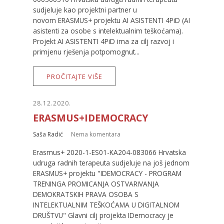
sudjeluje kao projektni partner u
novom ERASMUS+ projektu AI ASISTENTI 4PiD (AI
asistenti za osobe s intelektualnim teškoćama).
Projekt AI ASISTENTI 4PiD ima za cilj razvoj i
primjenu rješenja potpomognut...
PROČITAJTE VIŠE
28.12.2020.
ERASMUS+IDEMOCRACY
Saša Radić
Nema komentara
Erasmus+ 2020-1-ES01-KA204-083066 Hrvatska
udruga radnih terapeuta sudjeluje na još jednom
ERASMUS+ projektu "IDEMOCRACY - PROGRAM
TRENINGA PROMICANJA OSTVARIVANJA
DEMOKRATSKIH PRAVA OSOBA S
INTELEKTUALNIM TEŠKOĆAMA U DIGITALNOM
DRUŠTVU" Glavni cilj projekta IDemocracy je