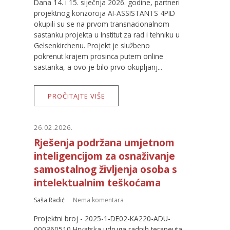
Dana 14. i 15. siječnja 2026. godine, partneri
projektnog konzorcija AI-ASSISTANTS 4PID
okupili su se na prvom transnacionalnom
sastanku projekta u Institut za rad i tehniku u
Gelsenkirchenu. Projekt je službeno
pokrenut krajem prosinca putem online
sastanka, a ovo je bilo prvo okupljanj...
PROČITAJTE VIŠE
26.02.2026.
Rješenja podržana umjetnom
inteligencijom za osnaživanje
samostalnog življenja osoba s
intelektualnim teškoćama
Saša Radić
Nema komentara
Projektni broj - 2025-1-DE02-KA220-ADU-
000360510 Hrvatska udruga radnih terapeuta