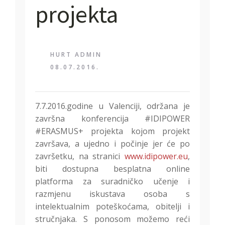
projekta
HURT ADMIN
08.07.2016.
7.7.2016.godine u Valenciji, održana je
završna konferencija ‪#‎IDIPOWER‬
‪#‎ERASMUS‬+ projekta kojom projekt
završava, a ujedno i počinje jer će po
završetku
, na stranici
www.idipower.eu
,
biti dostupna besplatna online
platforma za suradničko učenje i
razmjenu iskustava osoba s
intelektualnim poteškoćama, obitelji i
stručnjaka. S ponosom možemo reći