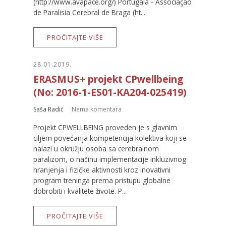
(http://www.avapace.org/) Portugala - Associação
de Paralisia Cerebral de Braga (ht...
PROČITAJTE VIŠE
28.01.2019.
ERASMUS+ projekt CPwellbeing
(No: 2016-1-ES01-KA204-025419)
Saša Radić
Nema komentara
Projekt CPWELLBEING proveden je s glavnim
ciljem povećanja kompetencija kolektiva koji se
nalazi u okružju osoba sa cerebralnom
paralizom, o načinu implementacije inkluzivnog
hranjenja i fizičke aktivnosti kroz inovativni
program treninga prema pristupu globalne
dobrobiti i kvalitete živote. P...
PROČITAJTE VIŠE