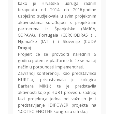
kako je Hrvatska udruga radnih
terapeuta od 2014. do 2016.godine
uspješno sudjelovala u svim projektnim
aktivnostima surađujući s projektnim
partnerima iz Španjolske (‪AMICA‬,
‪‎COPAVA‬), Portugala (CERCIOEIRAS‬ ) ,
Njemačke (IAT‬ ) i Slovenije (CUDV‬
Draga).
Projekt će se provoditi narednih 5
godina putem e-platforme te će se na taj
način u potpunosti implementirati.
Završnoj konferenciji, kao predstavnica
HURT-a, prisustvovala je kolegica
Barbara Mikšić te je predstavila
aktivnosti koje je HURT proveo u zadnjoj
fazi projekta,a jedna od važnijih je i
predstavljanje IDIPOWER projekta na
1.COTEC-ENOTHE kongresu u Irskoj.