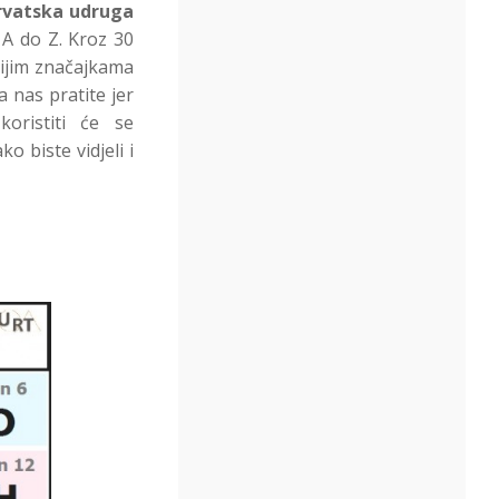
rvatska udruga
 A do Z. Kroz 30
ijim značajkama
a nas pratite jer
oristiti će se
o biste vidjeli i