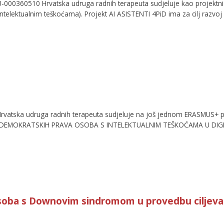
-000360510 Hrvatska udruga radnih terapeuta sudjeluje kao projektn
intelektualnim teškoćama). Projekt AI ASISTENTI 4PiD ima za cilj razvoj
vatska udruga radnih terapeuta sudjeluje na još jednom ERASMUS+
EMOKRATSKIH PRAVA OSOBA S INTELEKTUALNIM TEŠKOĆAMA U DIGITA
soba s Downovim sindromom u provedbu ciljeva 