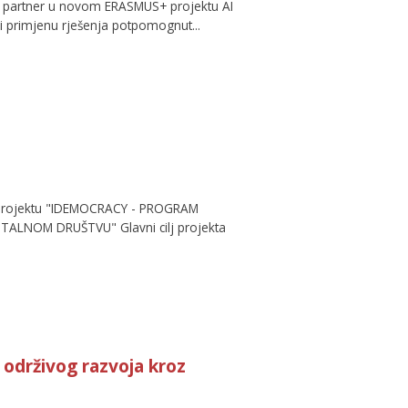
i partner u novom ERASMUS+ projektu AI
 i primjenu rješenja potpomognut...
 projektu "IDEMOCRACY - PROGRAM
LNOM DRUŠTVU" Glavni cilj projekta
održivog razvoja kroz