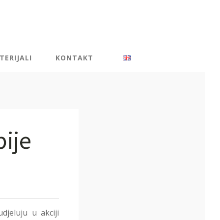
ERIJALI
KONTAKT
pije
djeluju u akciji