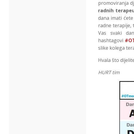
promoviranja dje
radnih terape
dana imati ćete
radne terapije, 
Vas svaki dan
hashtagovi
#O
slike kolega ter
Hvala što dijeli
HURT tim