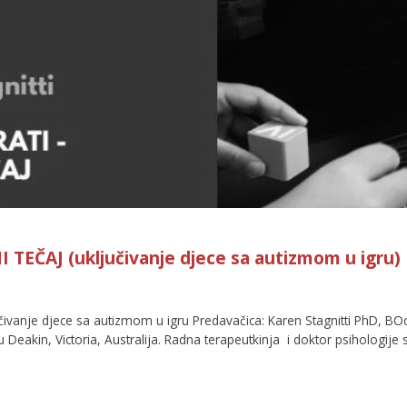
I TEČAJ (uključivanje djece sa autizmom u igru)
učivanje djece sa autizmom u igru Predavačica: Karen Stagnitti PhD, BO
u Deakin, Victoria, Australija. Radna terapeutkinja i doktor psihologije 