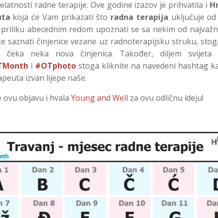
latnosti radne terapije. Ove godine izazov je prihvatila i
H
uta
koja će Vam prikazati što
radna terapija
uključuje od
 priliku abecednim redom upoznati se sa nekim od najvažn
te saznati činjenice vezane uz radnoterapijsku struku, stog
 čeka neka nova činjenica. Također, diljem svijeta k
TMonth
i
#OTphoto
stoga kliknite na navedeni hashtag kak
apeuta izvan lijepe naše.
te ovu objavu i hvala
Young and Well
za ovu odličnu ideju!