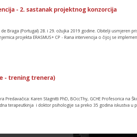
ncija - 2. sastanak projektnog konzorcija
de Braga (Portugal) 28. i 29. ožujka 2019 godine. Obitelji usmjeren pri
mjernica projekta ERASMUS+ CP - Rana intervencija o čijoj se implementa
je - trening trenera)
enera Predavačica: Karen Stagnitti PhD, BOccThy, GCHE Profesorica na Ško
 Radna terapeutkinja i doktor psihologije sa preko 35 godina iskustva u