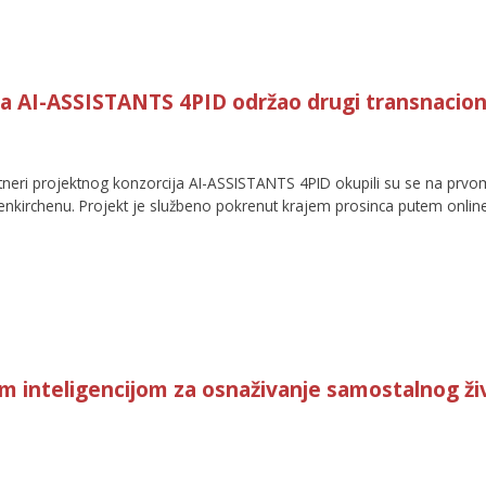
a AI-ASSISTANTS 4PID održao drugi transnacio
artneri projektnog konzorcija AI-ASSISTANTS 4PID okupili su se na pr
elsenkirchenu. Projekt je službeno pokrenut krajem prosinca putem onlin
 inteligencijom za osnaživanje samostalnog živ