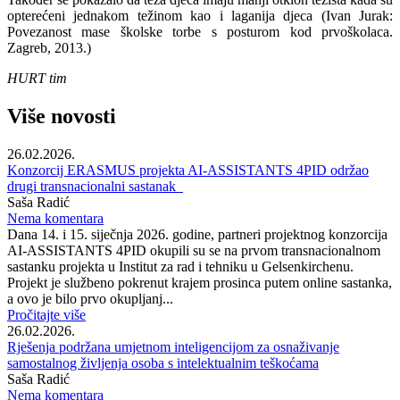
opterećeni jednakom težinom kao i laganija djeca (Ivan Jurak:
Povezanost mase školske torbe s posturom kod prvoškolaca.
Zagreb, 2013.)
HURT tim
Više novosti
26.02.2026.
Konzorcij ERASMUS projekta AI-ASSISTANTS 4PID održao
drugi transnacionalni sastanak
Saša Radić
Nema komentara
Dana 14. i 15. siječnja 2026. godine, partneri projektnog konzorcija
AI-ASSISTANTS 4PID okupili su se na prvom transnacionalnom
sastanku projekta u Institut za rad i tehniku u Gelsenkirchenu.
Projekt je službeno pokrenut krajem prosinca putem online sastanka,
a ovo je bilo prvo okupljanj...
Pročitajte više
26.02.2026.
Rješenja podržana umjetnom inteligencijom za osnaživanje
samostalnog življenja osoba s intelektualnim teškoćama
Saša Radić
Nema komentara