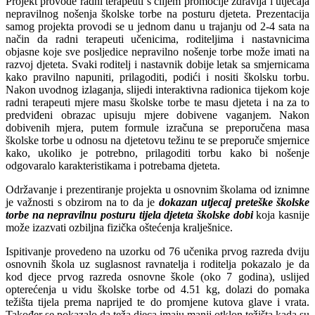
Projekt provode radni terapeuti s ciljem promocije zdravlja i utjecaja
nepravilnog nošenja školske torbe na posturu djeteta. Prezentacija
samog projekta provodi se u jednom danu u trajanju od 2-4 sata na
način da radni terapeuti učenicima, roditeljima i nastavnicima
objasne koje sve posljedice nepravilno nošenje torbe može imati na
razvoj djeteta. Svaki roditelj i nastavnik dobije letak sa smjernicama
kako pravilno napuniti, prilagoditi, podići i nositi školsku torbu.
Nakon uvodnog izlaganja, slijedi interaktivna radionica tijekom koje
radni terapeuti mjere masu školske torbe te masu djeteta i na za to
predviđeni obrazac upisuju mjere dobivene vaganjem. Nakon
dobivenih mjera, putem formule izračuna se preporučena masa
školske torbe u odnosu na djetetovu težinu te se preporuče smjernice
kako, ukoliko je potrebno, prilagoditi torbu kako bi nošenje
odgovaralo karakteristikama i potrebama djeteta.
Održavanje i prezentiranje projekta u osnovnim školama od iznimne
je važnosti s obzirom na to da je
dokazan utjecaj preteške školske
torbe na nepravilnu posturu tijela djeteta školske dobi
koja kasnije
može izazvati ozbiljna fizička oštećenja kralješnice.
Ispitivanje provedeno na uzorku od 76 učenika prvog razreda dviju
osnovnih škola uz suglasnost ravnatelja i roditelja pokazalo je da
kod djece prvog razreda osnovne škole (oko 7 godina), uslijed
opterećenja u vidu školske torbe od 4.51 kg, dolazi do pomaka
težišta tijela prema naprijed te do promjene kutova glave i vrata.
Također se pokazalo da teža djeca imaju manji otklon težišta kada su