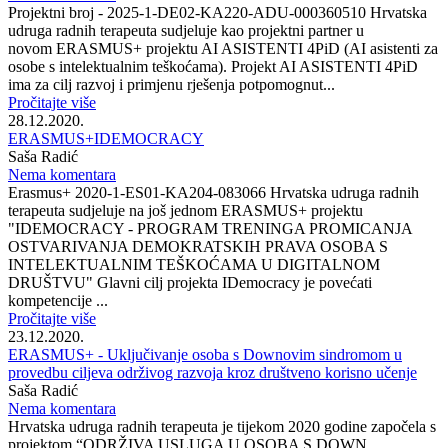
Projektni broj - 2025-1-DE02-KA220-ADU-000360510 Hrvatska
udruga radnih terapeuta sudjeluje kao projektni partner u
novom ERASMUS+ projektu AI ASISTENTI 4PiD (AI asistenti za
osobe s intelektualnim teškoćama). Projekt AI ASISTENTI 4PiD
ima za cilj razvoj i primjenu rješenja potpomognut...
Pročitajte više
28.12.2020.
ERASMUS+IDEMOCRACY
Saša Radić
Nema komentara
Erasmus+ 2020-1-ES01-KA204-083066 Hrvatska udruga radnih
terapeuta sudjeluje na još jednom ERASMUS+ projektu
"IDEMOCRACY - PROGRAM TRENINGA PROMICANJA
OSTVARIVANJA DEMOKRATSKIH PRAVA OSOBA S
INTELEKTUALNIM TEŠKOĆAMA U DIGITALNOM
DRUŠTVU" Glavni cilj projekta IDemocracy je povećati
kompetencije ...
Pročitajte više
23.12.2020.
ERASMUS+ - Uključivanje osoba s Downovim sindromom u
provedbu ciljeva održivog razvoja kroz društveno korisno učenje
Saša Radić
Nema komentara
Hrvatska udruga radnih terapeuta je tijekom 2020 godine započela s
projektom “ODRŽIVA USLUGA U OSOBA S DOWN