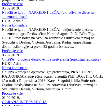
Pročitajte više
05.02.2019.
Naučiti se igrati - NAPREDNI TEČAJ (uključivanje djece sa
autizmom u igru)
HURT Admin
Nema komentara
Naučiti se igrati - NAPREDNI TEČAJ, uključivanje djece sa
autizmom u igru Predavačica: Karen Stagnitti PhD, BOccThy,
GCHE Profesorica na Školi za zdravstvo i društveni razvoj na
Sveučilištu Deakin, Victoria, Australija. Radna terapeutkinja i
doktor psihologije sa preko 35 godina iskustva...
Pročitajte više
05.02.2019.
ChIPPA - procjena djetetove igre pretvaranja (praktična radionica)
HURT Admin
Nema komentara
ChIPPA - procjena djetetove igre pretvaranja, PRAKTIČNA
RADIONICA Predavačica: Karen Stagnitti PhD, BOccThy, GCHE
(Australia) Do prosinca 2018. Karen Stagnitti je bila Profesorica,
Osobna predsjednica na Školi za zdravstvo i društveni razvoj na
Sveučilištu Deakin, Victoria, Australija. Umiro...
Pročitajte više
01.02.2019.
CP-RANA INTERVENCIJA