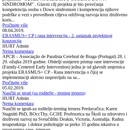
SINDROMOM” . Glavni cilj projekta je bio povećanja
kompetencija osoba s Down sindromom i kompetencija njihove
podrške u vezi s provedbom ciljeva održivog razvoja kroz društveno
koris...
Pročitajte više
08.04.2019.
ERASMUS+ CP i rana intervencija - 2. sastanak projektnog
konzorcija
HURT Admin
Nema komentara
APCB – Associação de Paralisia Cerebral de Braga (Portugal) 28. i
29. ožujka 2019 godine. Obitelji usmjeren pristup rane intervencije
(Family-Centered Early Intervention) jedna je od glavnih smjernica
projekta ERASMUS+ CP - Rana intervencija o čijoj se
implementaciji aktivno raspravljalo na sa...
Pročitajte više
05.02.2019.
Naučiti se igrati (za roditelje - trening trenera)
HURT Admin
Nema komentara
Naučiti se igrati-za roditelje-trening trenera Predavačica: Karen
Stagnitti PhD, BOccThy, GCHE Profesorica na Školi za zdravstvo i
društveni razvoj na Sveučilištu Deakin, Victoria, Australija. Radna
terapeutkinja i doktor psihologije sa preko 35 godina iskustva u
programima rane interven...