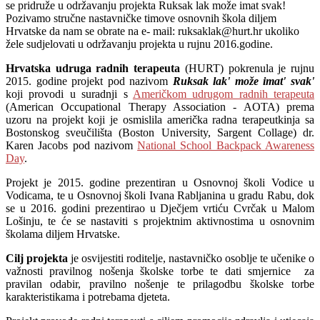
se pridruže u održavanju projekta Ruksak lak može imat svak!
Pozivamo stručne nastavničke timove osnovnih škola diljem
Hrvatske da nam se obrate na e- mail: ruksaklak@hurt.hr ukoliko
žele sudjelovati u održavanju projekta u rujnu 2016.godine.
Hrvatska udruga radnih terapeuta
(HURT) pokrenula je rujnu
2015. godine projekt pod nazivom
Ruksak lak' može imat' svak'
koji provodi u suradnji s
Američkom udrugom radnih terapeuta
(American Occupational Therapy Association - AOTA) prema
uzoru na projekt koji je osmislila američka radna terapeutkinja sa
Bostonskog sveučilišta (Boston University, Sargent Collage) dr.
Karen Jacobs pod nazivom
National School Backpack Awareness
Day
.
Projekt je 2015. godine prezentiran u Osnovnoj školi Vodice u
Vodicama, te u Osnovnoj školi Ivana Rabljanina u gradu Rabu, dok
se u 2016. godini prezentirao u Dječjem vrtiću Cvrčak u Malom
Lošinju, te će se nastaviti s projektnim aktivnostima u osnovnim
školama diljem Hrvatske.
Cilj projekta
je osvijestiti roditelje, nastavničko osoblje te učenike o
važnosti pravilnog nošenja školske torbe te dati smjernice za
pravilan odabir, pravilno nošenje te prilagodbu školske torbe
karakteristikama i potrebama djeteta.