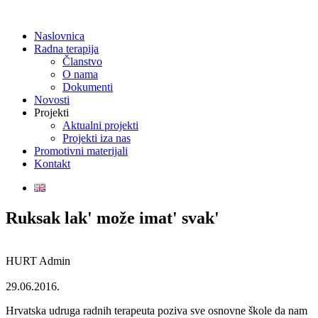
Naslovnica
Radna terapija
Članstvo
O nama
Dokumenti
Novosti
Projekti
Aktualni projekti
Projekti iza nas
Promotivni materijali
Kontakt
Ruksak lak' može imat' svak'
HURT Admin
29.06.2016.
Hrvatska udruga radnih terapeuta poziva sve osnovne škole da nam