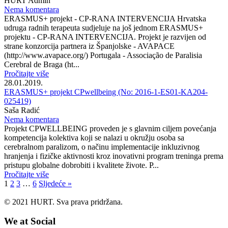
HURT Admin
Nema komentara
ERASMUS+ projekt - CP-RANA INTERVENCIJA Hrvatska
udruga radnih terapeuta sudjeluje na još jednom ERASMUS+
projektu - CP-RANA INTERVENCIJA. Projekt je razvijen od
strane konzorcija partnera iz Španjolske - AVAPACE
(http://www.avapace.org/) Portugala - Associação de Paralisia
Cerebral de Braga (ht...
Pročitajte više
28.01.2019.
ERASMUS+ projekt CPwellbeing (No: 2016-1-ES01-KA204-
025419)
Saša Radić
Nema komentara
Projekt CPWELLBEING proveden je s glavnim ciljem povećanja
kompetencija kolektiva koji se nalazi u okružju osoba sa
cerebralnom paralizom, o načinu implementacije inkluzivnog
hranjenja i fizičke aktivnosti kroz inovativni program treninga prema
pristupu globalne dobrobiti i kvalitete živote. P...
Pročitajte više
1
2
3
…
6
Sljedeće »
© 2021 HURT. Sva prava pridržana.
We at Social