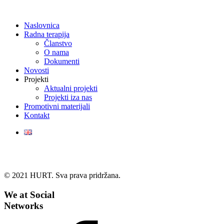
Naslovnica
Radna terapija
Članstvo
O nama
Dokumenti
Novosti
Projekti
Aktualni projekti
Projekti iza nas
Promotivni materijali
Kontakt
© 2021 HURT. Sva prava pridržana.
We at Social
Networks