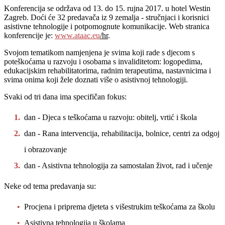
Konferencija se održava od 13. do 15. rujna 2017. u hotel Westin
Zagreb. Doći će 32 predavača iz 9 zemalja - stručnjaci i korisnici
asistivne tehnologije i potpomognute komunikacije. Web stranica
konferencije je:
www.ataac.eu
/hr
.
Svojom tematikom namjenjena je svima koji rade s djecom s
poteškoćama u razvoju i osobama s invaliditetom: logopedima,
edukacijskim rehabilitatorima, radnim terapeutima, nastavnicima i
svima onima koji žele doznati više o asistivnoj tehnologiji.
Svaki od tri dana ima specifičan fokus:
dan - Djeca s teškoćama u razvoju: obitelj, vrtić i škola
dan - Rana intervencija, rehabilitacija, bolnice, centri za odgoj
i obrazovanje
dan - Asistivna tehnologija za samostalan život, rad i učenje
Neke od tema predavanja su:
Procjena i priprema djeteta s višestrukim teškoćama za školu
Asistivna tehnologija u školama