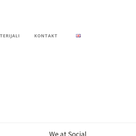
ERIJALI
KONTAKT
We at Social