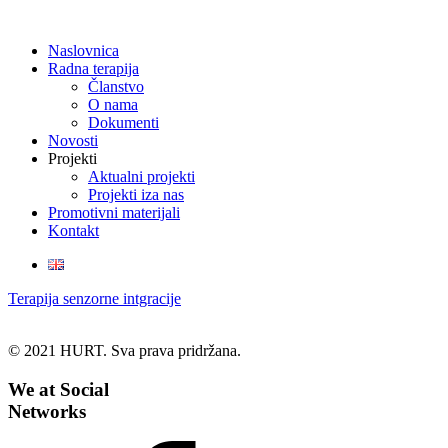
Naslovnica
Radna terapija
Članstvo
O nama
Dokumenti
Novosti
Projekti
Aktualni projekti
Projekti iza nas
Promotivni materijali
Kontakt
Terapija senzorne intgracije
© 2021 HURT. Sva prava pridržana.
We at Social
Networks