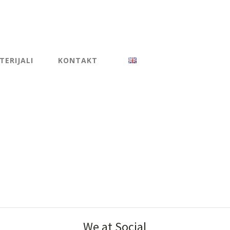
ERIJALI
KONTAKT
We at Social