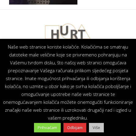
Naše web stranice koriste kolačiće. Kolačićima se smatraju
© 2021 HURT. Sva prava pridržana.
datoteke male veličine koje se privremeno pohranjuju na
We at Social
Vašemu tvrdom disku, što našoj web stranici omogućava
Networks
prepoznavanje Vašega računala prilikom sljedećeg posjeta
stranice. Imate mogućnost prihvaćanja ili odbijanja korištenja
kolačića, no uzmite u obzir kako je svrha kolačića poboljšanje i
omogućivanje upotrebe naše web stranice te
onemogućavanjem kolačića možete onemogućiti funkcioniranje
značajki naše web stranice ili uzrokovati drugačiji rad i izgled u
vašem pregledniku.
Prihvaćam
Odbijam
Više